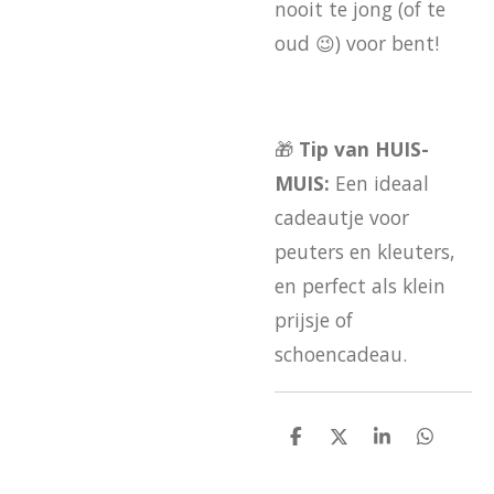
nooit te jong (of te
oud 😉) voor bent!
🎁
Tip van HUIS-
MUIS:
Een ideaal
cadeautje voor
peuters en kleuters,
en perfect als klein
prijsje of
schoencadeau.
D
D
S
D
e
e
h
e
l
e
a
l