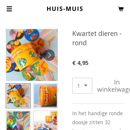
Ga
direct
naar
Kwartet dieren -
de
rond
hoofdinhoud
€ 4,95
In
winkelwag
In het handige ronde
doosje zitten 32