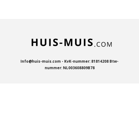
e
l
r
e
n
e
n
Info@huis-muis.com - KvK-nummer: 81814208 Btw-
nummer: NL003608809B78