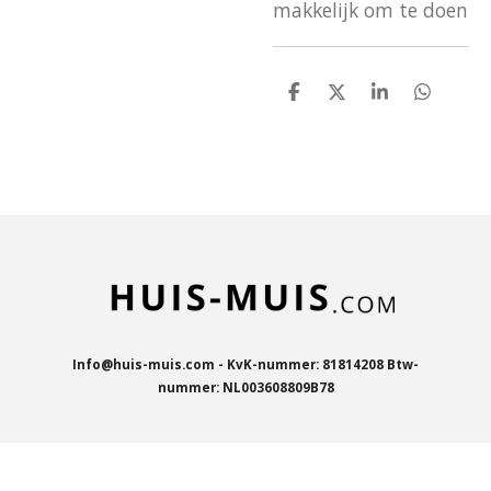
makkelijk om te doen
D
D
S
D
e
e
h
e
l
e
a
l
e
l
r
e
n
e
n
Info@huis-muis.com - KvK-nummer: 81814208 Btw-
nummer: NL003608809B78