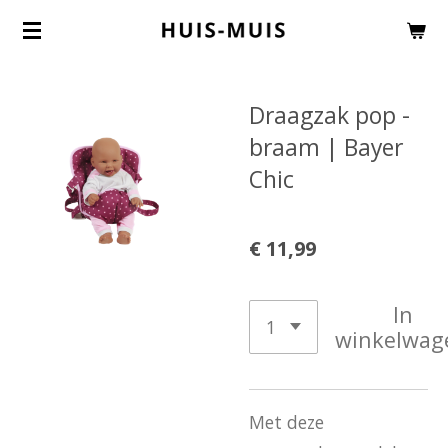
Ga
direct
naar
Draagzak pop -
de
braam | Bayer
hoofdinhoud
Chic
€ 11,99
In
winkelwag
Met deze