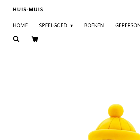
Ga
direct
HOME
SPEELGOED
BOEKEN
GEPERSO
naar
de
hoofdinhoud