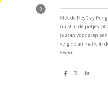
Met de
HeyClay Peng
huis! In de potjes zi
je stap voor stap ee
volg de animatie in 
leven.
D
D
S
e
e
h
l
e
a
e
l
r
n
e