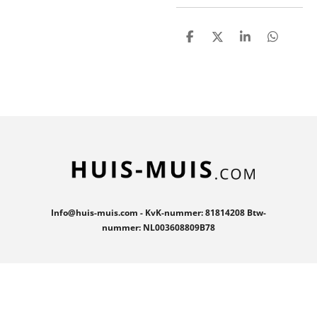
D
D
S
D
e
e
h
e
l
e
a
l
e
l
r
e
n
e
n
Info@huis-muis.com - KvK-nummer: 81814208 Btw-
nummer: NL003608809B78