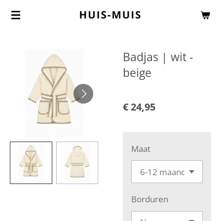
Ga
direct
naar
Badjas | wit -
de
beige
hoofdinhoud
€ 24,95
Maat
Borduren