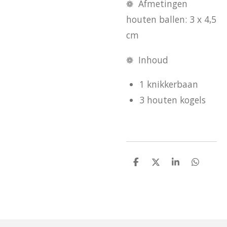
❁ Afmetingen
houten ballen: 3 x 4,5
cm
❁ Inhoud
1 knikkerbaan
3 houten kogels
D
D
S
D
e
e
h
e
l
e
a
l
e
l
r
e
n
e
n