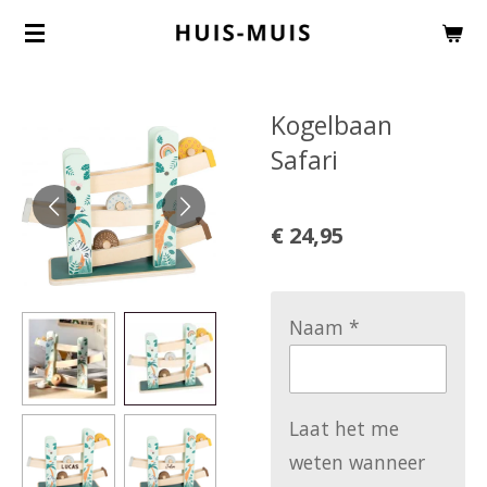
Ga
direct
naar
Kogelbaan
de
Safari
hoofdinhoud
€ 24,95
Naam *
Laat het me
weten wanneer