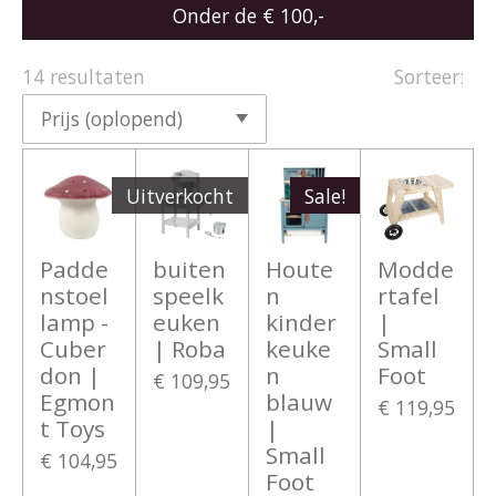
Onder de € 100,-
14 resultaten
Sorteer:
Uitverkocht
Sale!
Padde
buiten
Houte
Modde
nstoel
speelk
n
rtafel
lamp -
euken
kinder
|
Cuber
| Roba
keuke
Small
don |
n
Foot
€ 109,95
Egmon
blauw
€ 119,95
t Toys
|
Small
€ 104,95
Foot