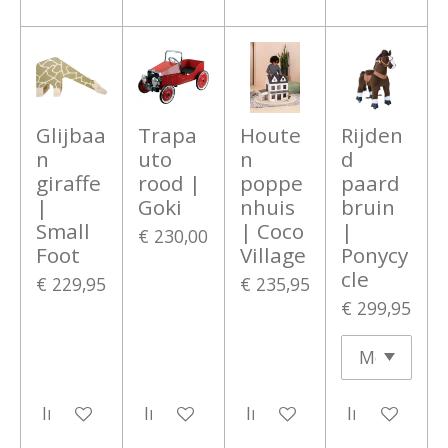
Glijbaa
Trapa
Houte
Rijden
n
uto
n
d
giraffe
rood |
poppe
paard
|
Goki
nhuis
bruin
Small
| Coco
|
€ 230,00
Foot
Village
Ponycy
cle
€ 229,95
€ 235,95
€ 299,95
In winkelwagen
In winkelwagen
In winkelwagen
In winkelwa