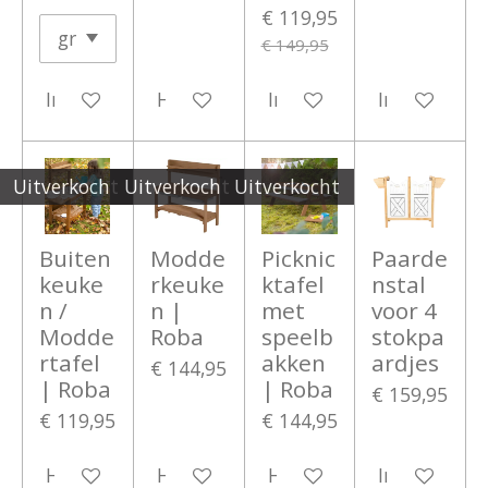
€ 119,95
€ 149,95
In winkelwagen
Houd mij op de hoogte
In winkelwagen
In winkelwa
Uitverkocht
Uitverkocht
Uitverkocht
Buiten
Modde
Picknic
Paarde
keuke
rkeuke
ktafel
nstal
n /
n |
met
voor 4
Modde
Roba
speelb
stokpa
rtafel
akken
ardjes
€ 144,95
| Roba
| Roba
€ 159,95
€ 119,95
€ 144,95
Houd mij op de hoogte
Houd mij op de hoogte
Houd mij op de hoogte
In winkelwa