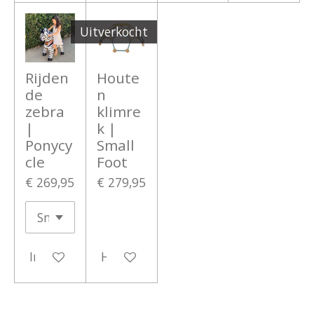
Uitverkocht
Rijden
Houte
de
n
zebra
klimre
|
k |
Ponycy
Small
cle
Foot
€ 269,95
€ 279,95
In winkelwagen
Houd mij op de hoogte