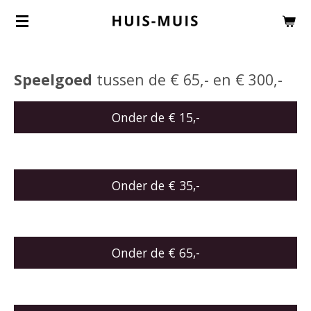
Ga
direct
naar
Speelgoed
tussen de € 65,- en € 300,-
de
hoofdinhoud
Onder de € 15,-
Onder de € 35,-
Onder de € 65,-