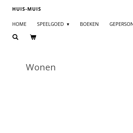
Ga
direct
HOME
SPEELGOED
BOEKEN
GEPERSO
naar
de
hoofdinhoud
Wonen